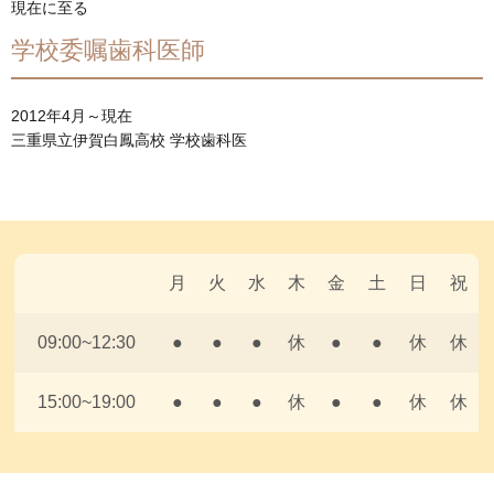
現在に至る
学校委嘱歯科医師
2012年4月～現在
三重県立伊賀白鳳高校 学校歯科医
月
火
水
木
金
土
日
祝
09:00~12:30
●
●
●
休
●
●
休
休
15:00~19:00
●
●
●
休
●
●
休
休